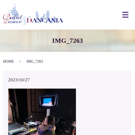
メ
IMG_7263
HOME
IMG_7263
2023/10/27