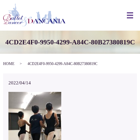
メ
4CD2E4F0-9950-4299-A84C-80B27380819C
HOME
4CD2E4F0-9950-4299-A84C-80B27380819C
2022/04/14