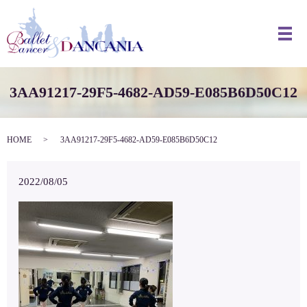
メ
3AA91217-29F5-4682-AD59-E085B6D50C12
HOME
3AA91217-29F5-4682-AD59-E085B6D50C12
2022/08/05