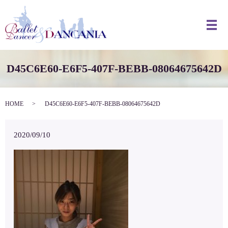
メ
D45C6E60-E6F5-407F-BEBB-08064675642D
HOME
D45C6E60-E6F5-407F-BEBB-08064675642D
2020/09/10