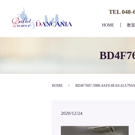
TEL 048-
HOME
教
BD4F76
HOME
BD4F7607-5980-4AF0-8EA0-41A79A9
2020/12/24