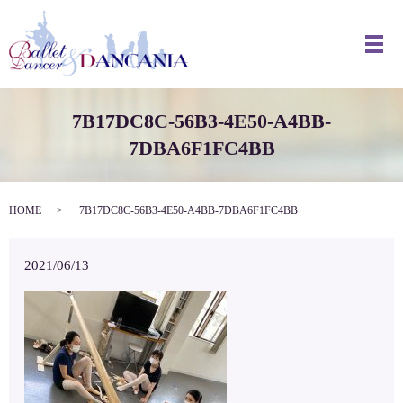
メ
7B17DC8C-56B3-4E50-A4BB-
7DBA6F1FC4BB
HOME
7B17DC8C-56B3-4E50-A4BB-7DBA6F1FC4BB
2021/06/13