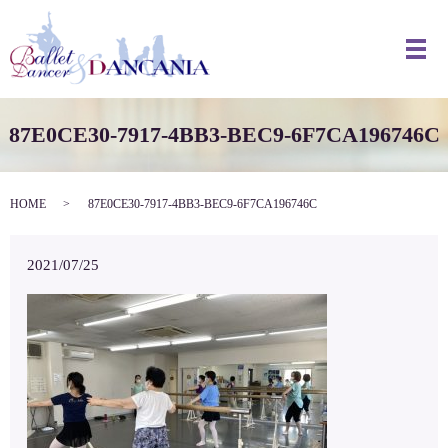
メ
87E0CE30-7917-4BB3-BEC9-6F7CA196746C
HOME
87E0CE30-7917-4BB3-BEC9-6F7CA196746C
2021/07/25