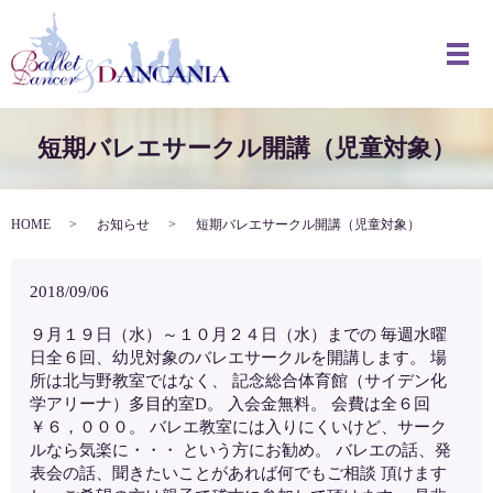
メ
短期バレエサークル開講（児童対象）
HOME
お知らせ
短期バレエサークル開講（児童対象）
2018/09/06
９月１９日（水）～１０月２４日（水）までの 毎週水曜
日全６回、幼児対象のバレエサークルを開講します。 場
所は北与野教室ではなく、 記念総合体育館（サイデン化
学アリーナ）多目的室D。 入会金無料。 会費は全６回
￥６，０００。 バレエ教室には入りにくいけど、サーク
ルなら気楽に・・・ という方にお勧め。 バレエの話、発
表会の話、聞きたいことがあれば何でもご相談 頂けます