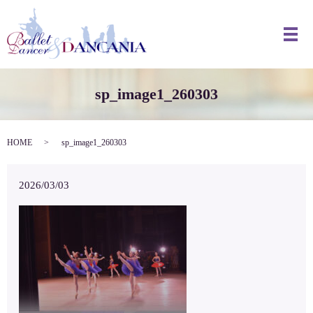
メ
sp_image1_260303
HOME
sp_image1_260303
2026/03/03