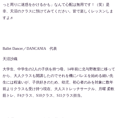
っと周りに迷惑をかけるかも」なんて心配は無用です！（笑）是
非、天沼のクラスに預けてみてください。皆で楽しくレッスンしま
すよ♬
Ballet Dancer／DANCANIA 代表
天沼沙織
大学生、中学生の2人の子供を持つ母。14年前に北与野教室に移って
から、大人クラスも開講したのでそれを機にバレエを始める細い先
生には程遠いが、子供好きのため、幼児、初心者のみを対象に数年
前よりクラスも受け持つ現在、大人ストレッチサークル、月曜 柔軟
筋トレ、F4クラス、S10クラス、S11クラス担当。