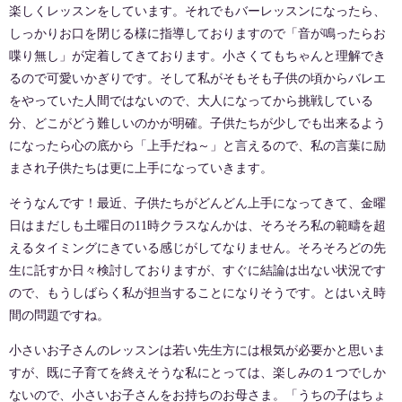
楽しくレッスンをしています。それでもバーレッスンになったら、
しっかりお口を閉じる様に指導しておりますので「音が鳴ったらお
喋り無し」が定着してきております。小さくてもちゃんと理解でき
るので可愛いかぎりです。そして私がそもそも子供の頃からバレエ
をやっていた人間ではないので、大人になってから挑戦している
分、どこがどう難しいのかが明確。子供たちが少しでも出来るよう
になったら心の底から「上手だね～」と言えるので、私の言葉に励
まされ子供たちは更に上手になっていきます。
そうなんです！最近、子供たちがどんどん上手になってきて、金曜
日はまだしも土曜日の11時クラスなんかは、そろそろ私の範疇を超
えるタイミングにきている感じがしてなりません。そろそろどの先
生に託すか日々検討しておりますが、すぐに結論は出ない状況です
ので、もうしばらく私が担当することになりそうです。とはいえ時
間の問題ですね。
小さいお子さんのレッスンは若い先生方には根気が必要かと思いま
すが、既に子育てを終えそうな私にとっては、楽しみの１つでしか
ないので、小さいお子さんをお持ちのお母さま。「うちの子はちょ