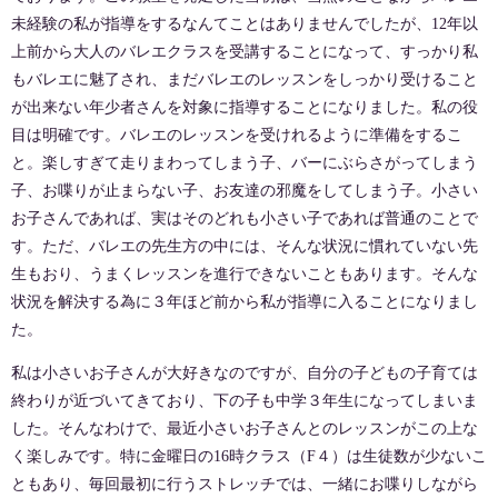
未経験の私が指導をするなんてことはありませんでしたが、12年以
上前から大人のバレエクラスを受講することになって、すっかり私
もバレエに魅了され、まだバレエのレッスンをしっかり受けること
が出来ない年少者さんを対象に指導することになりました。私の役
目は明確です。バレエのレッスンを受けれるように準備をするこ
と。楽しすぎて走りまわってしまう子、バーにぶらさがってしまう
子、お喋りが止まらない子、お友達の邪魔をしてしまう子。小さい
お子さんであれば、実はそのどれも小さい子であれば普通のことで
す。ただ、バレエの先生方の中には、そんな状況に慣れていない先
生もおり、うまくレッスンを進行できないこともあります。そんな
状況を解決する為に３年ほど前から私が指導に入ることになりまし
た。
私は小さいお子さんが大好きなのですが、自分の子どもの子育ては
終わりが近づいてきており、下の子も中学３年生になってしまいま
した。そんなわけで、最近小さいお子さんとのレッスンがこの上な
く楽しみです。特に金曜日の16時クラス（F４）は生徒数が少ないこ
ともあり、毎回最初に行うストレッチでは、一緒にお喋りしながら