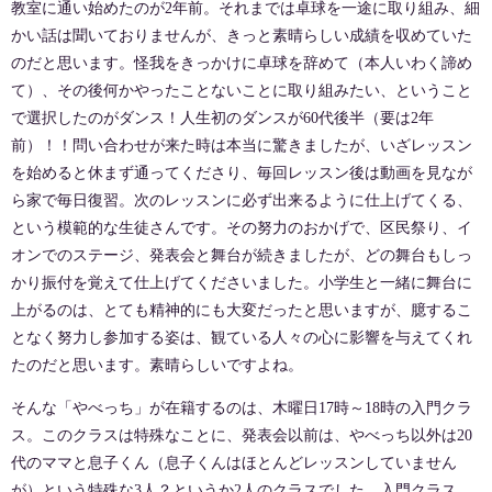
教室に通い始めたのが2年前。それまでは卓球を一途に取り組み、細
かい話は聞いておりませんが、きっと素晴らしい成績を収めていた
のだと思います。怪我をきっかけに卓球を辞めて（本人いわく諦め
て）、その後何かやったことないことに取り組みたい、ということ
で選択したのがダンス！人生初のダンスが60代後半（要は2年
前）！！問い合わせが来た時は本当に驚きましたが、いざレッスン
を始めると休まず通ってくださり、毎回レッスン後は動画を見なが
ら家で毎日復習。次のレッスンに必ず出来るように仕上げてくる、
という模範的な生徒さんです。その努力のおかげで、区民祭り、イ
オンでのステージ、発表会と舞台が続きましたが、どの舞台もしっ
かり振付を覚えて仕上げてくださいました。小学生と一緒に舞台に
上がるのは、とても精神的にも大変だったと思いますが、臆するこ
となく努力し参加する姿は、観ている人々の心に影響を与えてくれ
たのだと思います。素晴らしいですよね。
そんな「やべっち」が在籍するのは、木曜日17時～18時の入門クラ
ス。このクラスは特殊なことに、発表会以前は、やべっち以外は20
代のママと息子くん（息子くんはほとんどレッスンしていません
が）という特殊な3人？というか2人のクラスでした。入門クラス、