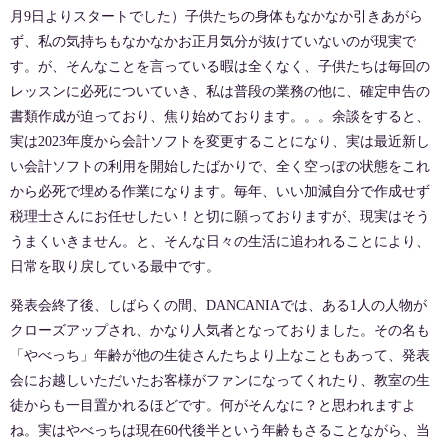
月9日よりスタートでした）子供たちの身体もなかなか引きあがら
ず、私の気持ちもなかなかお正月気分が抜けていないのが現実で
す。が、そんなことを言っている暇は全くなく、子供たちは毎回の
レッスンに必死についていき、私は普段の業務の他に、確定申告の
書類作成が迫っており、焦り始めております。。。余談をすると、
実は2023年度から会計ソフトを変更することになり、実は最近新し
い会計ソフトの利用を開始したばかりで、全く空っぽの状態をこれ
から必死で埋める作業になります。毎年、いい加減自分で作成せず
税理士さんにお任せしたい！と切に願っておりますが、現実はそう
うまくいきません。と、そんな日々の生活に追われることにより、
日常を取り戻している最中です。
発表会終了後、しばらくの間、DANCANIAでは、ある1人の人物が
クローズアップされ、かなり人気者となっておりました。その名も
「やべっち」年齢が他の生徒さんたちより上なこともあって、発表
会にお越しいただいたお客様がファンになってくれたり、教室の生
徒からも一目置かれるほどです。何がそんなに？と思われますよ
ね。実はやべっちは現在60代後半という年齢もさることながら、当