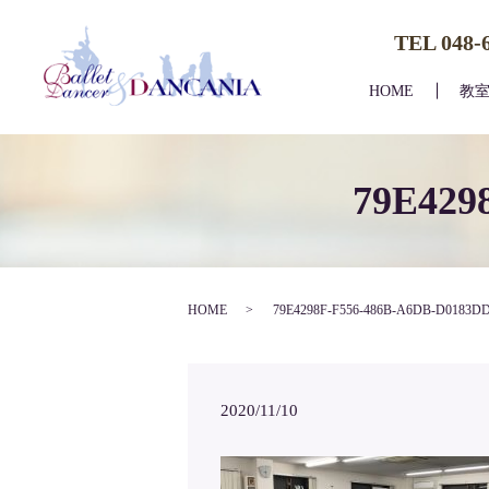
TEL 048-
HOME
教
79E429
HOME
79E4298F-F556-486B-A6DB-D0183D
2020/11/10