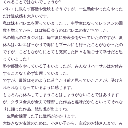
くれることではないでしょうか?
バレエに限らず部活や受験もそうですが、一生懸命やったらやった
だけ達成感も大きいです。
私は妹もバレエを習っていましたし、中学生になってレッスンの回
数も増えてから、ほぼ毎日会うのはバレエの友だちでした。
私の地元のスタジオは、毎年夏に発表会をやっていたのですが、夏
休みはバレエばっかりで海にもプールにも行ったことがなかったの
ですが、こどもながらにとても充実した日々を過ごせて幸せだと思
っていました！
塾や部活をやっている子もいましたが、みんなリハーサルはお休み
することなく必ず出席していました。
ですが、最近はそのように昔当たり前と思っていたことが、受け入
れられなくなっているように感じます。
もちろんお休みしてしまうことはしょうがないことではあります
が、クラス全員が全力で練習した作品と趣味だからといってそれな
りに踊った作品、絶対差が出ますね。
一生懸命練習した子に迷惑がかかります。
大好きなお友達のために、小さい子から、主役のお姉さんまで、み