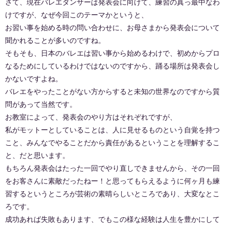
さて、現在バレエダンサーは発表会に向けて、練習の真っ最中なわ
けですが、なぜ今回このテーマかというと、
お習い事を始める時の問い合わせに、お母さまから発表会について
聞かれることが多いのですね。
そもそも、日本のバレエは習い事から始めるわけで、初めからプロ
なるためにしているわけではないのですから、踊る場所は発表会し
かないですよね。
バレエをやったことがない方からすると未知の世界なのですから質
問があって当然です。
お教室によって、発表会のやり方はそれぞれですが、
私がモットーとしていることは、人に見せるものという自覚を持つ
こと、みんなでやることだから責任があるということを理解するこ
と、だと思います。
もちろん発表会はたった一回でやり直しできませんから、その一回
をお客さんに素敵だったねー！と思ってもらえるように何ヶ月も練
習するというところが芸術の素晴らしいところであり、大変なとこ
ろです。
成功あれば失敗もあります、でもこの様な経験は人生を豊かにして