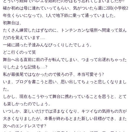
どういう経緯でバレエを始めたのかはもう忘れてしまいましたが?
確か初めは母に連れていってもらい、気がついたら週に2回(小学校2
年生くらいになって)、1人で地下鉄に乗って通っていました。
初舞台は、
たくさん練習したはずなのに、トンチンカンな場所へ間違って並ん
だのを覚えています….
一緒に踊った子達みんなびっくりしたでしょう、
どこ行くのって笑
舞台へ出る直前に前の子が転んでしまい、つまって出遅れちゃった
りしたような記憶も….?
私が最後尾ではなかったので後ろの子、本当可愛そう?
いま、ブログを書こうと思い、思い出してちょっと悲しくなりまし
た。
しかし、現在もこうやって舞台に携わっていることを思うと、とて
も楽しかったのでしょう。
いつしか、楽しいだけでは済まなくなり、キツイなの気持ちの方が
大きくなりましたが、本番が終わるとまた新しい目標ができ、また
次へのエンドレスです?