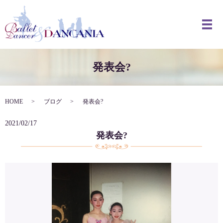
メ
発表会?
HOME
ブログ
発表会?
2021/02/17
発表会?