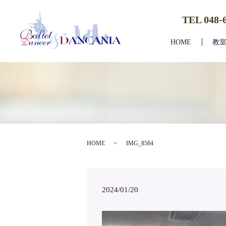
TEL 048-
HOME
教
HOME
IMG_8584
2024/01/20