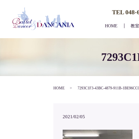
TEL 048-
HOME
教
7293C1
HOME
7293C1F3-43BC-4879-911B-1BE96CC
2021/02/05