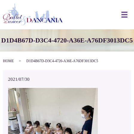
メ
D1D4B67D-D3C4-4720-A36E-A76DF3013DC5
HOME
D1D4B67D-D3C4-4720-A36E-A76DF3013DC5
2021/07/30