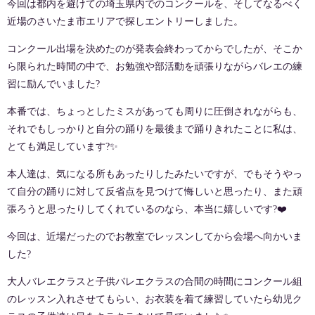
今回は都内を避けての埼玉県内でのコンクールを、そしてなるべく
近場のさいたま市エリアで探しエントリーしました。
コンクール出場を決めたのが発表会終わってからでしたが、そこか
ら限られた時間の中で、お勉強や部活動を頑張りながらバレエの練
習に励んでいました
?
本番では、ちょっとしたミスがあっても周りに圧倒されながらも、
それでもしっかりと自分の踊りを最後まで踊りきれたことに私は、
とても満足しています
?✨
本人達は、気になる所もあったりしたみたいですが、でもそうやっ
て自分の踊りに対して反省点を見つけて悔しいと思ったり、また頑
張ろうと思ったりしてくれているのなら、本当に嬉しいです
?❤️
今回は、近場だったのでお教室でレッスンしてから会場へ向かいま
した
?
大人バレエクラスと子供バレエクラスの合間の時間にコンクール組
のレッスン入れさせてもらい、お衣装を着て練習していたら幼児ク