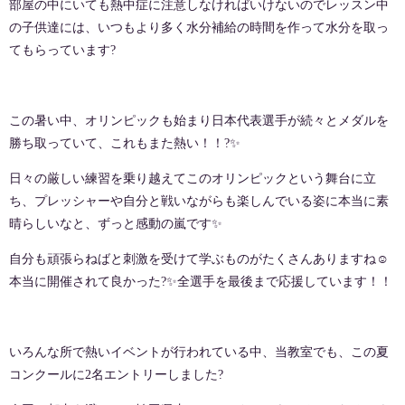
部屋の中にいても熱中症に注意しなければいけないのでレッスン中
の子供達には、いつもより多く水分補給の時間を作って水分を取っ
てもらっています
?
この暑い中、オリンピックも始まり日本代表選手が続々とメダルを
勝ち取っていて、これもまた熱い！！
?✨
日々の厳しい練習を乗り越えてこのオリンピックという舞台に立
ち、プレッシャーや自分と戦いながらも楽しんでいる姿に本当に素
晴らしいなと、ずっと感動の嵐です
✨
自分も頑張らねばと刺激を受けて学ぶものがたくさんありますね
☺️
本当に開催されて良かった
?✨
全選手を最後まで応援しています！！
いろんな所で熱いイベントが行われている中、当教室でも、この夏
コンクールに
2
名エントリーしました
?