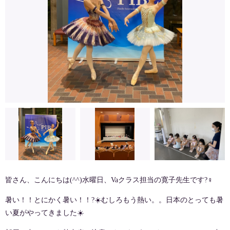
皆さん、こんにちは
(^^)
水曜日、
Va
クラス担当の寛子先生です
?‍♀️
暑い！！とにかく暑い！！
?☀️
むしろもう熱い。。日本のとっても暑
い夏がやってきました
☀️