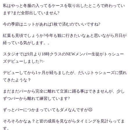
私はやっと冬服の入ってるケースを取り出したところで終わってい
ます
?
まだ全部出していません
?
今の季節はニットがあれば
1
枚で済むのでいいですね
?
紅葉も見頃でしょうか
?
今年も観に行きたいなぁと思いながら月日が
経っている気がします。。
スタジオでは
9
月より
18
時クラスの
NEW
メンバー生徒がトゥシュー
ズデビューしました
?✨
デビューしてから
1
ヶ月が経ちましたが、だいぶトゥシューズに慣れ
てきたような？
まだまだバーから完全に離れて立派に踊る事はできませんが、少し
ずつバーから離れて練習しています
?
ずっとバーにつかまっていてもダメなんですが
☹️
そろそろかなぁ？と皆の成長を見ながらタイミングを見計らってま
す。