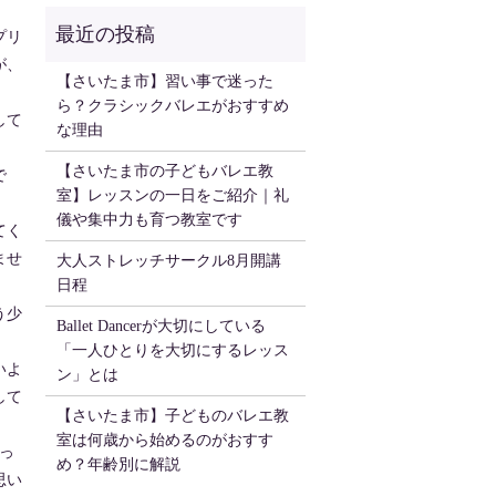
！
プリ
が、
【さいたま市】習い事で迷った
ら？クラシックバレエがおすすめ
して
な理由
【さいたま市の子どもバレエ教
で
室】レッスンの一日をご紹介｜礼
儀や集中力も育つ教室です
てく
ませ
大人ストレッチサークル8月開講
日程
う少
Ballet Dancerが大切にしている
「一人ひとりを大切にするレッス
いよ
ン」とは
して
【さいたま市】子どものバレエ教
室は何歳から始めるのがおすす
っ
め？年齢別に解説
思い