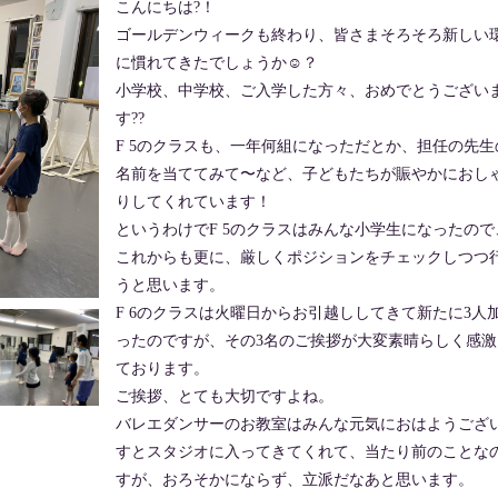
こんにちは?！
ゴールデンウィークも終わり、皆さまそろそろ新しい
に慣れてきたでしょうか☺️？
小学校、中学校、ご入学した方々、おめでとうござい
す??
F 5のクラスも、一年何組になっただとか、担任の先生
名前を当ててみて〜など、子どもたちが賑やかにおし
りしてくれています！
というわけでF 5のクラスはみんな小学生になったので
これからも更に、厳しくポジションをチェックしつつ
うと思います。
F 6のクラスは火曜日からお引越ししてきて新たに3人
ったのですが、その3名のご挨拶が大変素晴らしく感激
ております。
ご挨拶、とても大切ですよね。
バレエダンサーのお教室はみんな元気におはようござ
すとスタジオに入ってきてくれて、当たり前のことな
すが、おろそかにならず、立派だなあと思います。