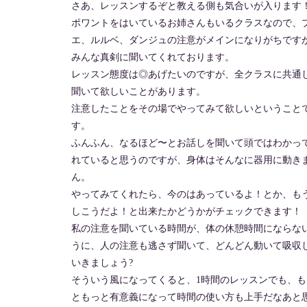
さあ、レッスンするぞと教える側も気合いが入ります
ポワントをはいているお姉さんもいるクラスなので、
エ、ルルベ、ダンジュの注意がメインになりがちです
みんな真剣に聞いてくれております。
レッスン態度は◎あげたいのですが、全クラスに共通
聞いて欲しいことがあります。
注意したことをその場でやってみて欲しいということ
す。
ふんふん、なるほど〜とお話しを聞いて頭ではわかっ
れていると思うのですが、身体はそんなに器用に動き
ん。
やってみてくれたら、今のはあっているよ！とか、も
しこうだよ！と出来たかどうかがチェックできます！
私の注意を聞いている時間が、体の休憩時間にならな
うに、人の注意も逃さず聞いて、どんどん動いて吸収
いきましょう?
そういう風になってくると、1時間のレッスンでも、も
ともっと有意義になって時間の使い方も上手だなあと