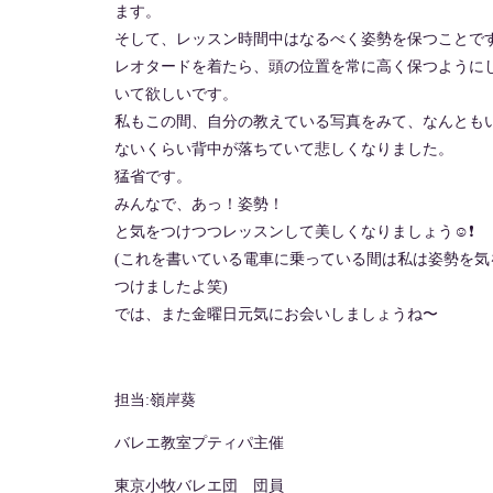
ます。
そして、レッスン時間中はなるべく姿勢を保つことで
レオタードを着たら、頭の位置を常に高く保つように
いて欲しいです。
私もこの間、自分の教えている写真をみて、なんとも
ないくらい背中が落ちていて悲しくなりました。
猛省です。
みんなで、あっ！姿勢！
と気をつけつつレッスンして美しくなりましょう☺️❗️
(これを書いている電車に乗っている間は私は姿勢を気
つけましたよ笑)
では、また金曜日元気にお会いしましょうね〜
担当:嶺岸葵
バレエ教室プティパ主催
東京小牧バレエ団 団員