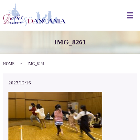
メ
IMG_8261
HOME
IMG_8261
2023/12/16