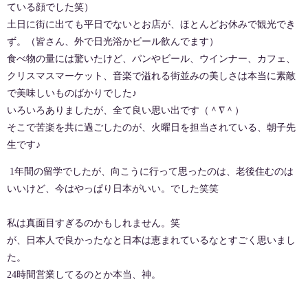
ている顔でした笑）
土日に街に出ても平日でないとお店が、ほとんどお休みで観光でき
ず。（皆さん、外で日光浴かビール飲んでます）
食べ物の量には驚いたけど、パンやビール、ウインナー、カフェ、
クリスマスマーケット、音楽で溢れる街並みの美しさは本当に素敵
で美味しいものばかりでした♪
いろいろありましたが、全て良い思い出です（＾∇＾）
そこで苦楽を共に過ごしたのが、火曜日を担当されている、朝子先
生です♪
1年間の留学でしたが、向こうに行って思ったのは、老後住むのは
いいけど、今はやっぱり日本がいい。でした笑笑
私は真面目すぎるのかもしれません。笑
が、日本人で良かったなと日本は恵まれているなとすごく思いまし
た。
24時間営業してるのとか本当、神。