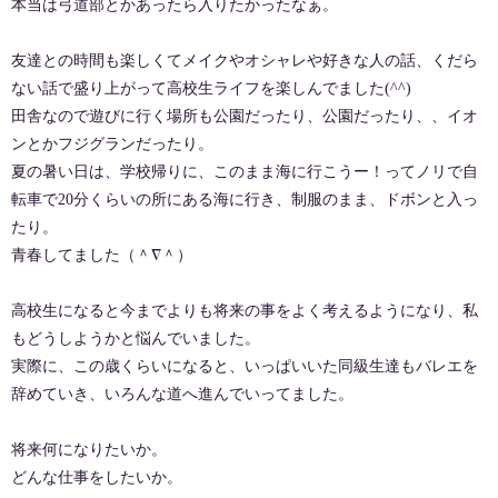
本当は弓道部とかあったら入りたかったなぁ。
友達との時間も楽しくてメイクやオシャレや好きな人の話、くだら
ない話で盛り上がって高校生ライフを楽しんでました(^^)
田舎なので遊びに行く場所も公園だったり、公園だったり、、イオ
ンとかフジグランだったり。
夏の暑い日は、学校帰りに、このまま海に行こうー！ってノリで自
転車で20分くらいの所にある海に行き、制服のまま、ドボンと入っ
たり。
青春してました（＾∇＾）
高校生になると今までよりも将来の事をよく考えるようになり、私
もどうしようかと悩んでいました。
実際に、この歳くらいになると、いっぱいいた同級生達もバレエを
辞めていき、いろんな道へ進んでいってました。
将来何になりたいか。
どんな仕事をしたいか。