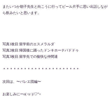
またいつか朝子先生と向こうに行ってビール片手に思い出話しなが
ら飲みたいと思います。
写真1枚目:留学前のエスメラルダ
写真2枚目:帰国後に踊ったドンキホーテパドドゥ
写真3枚目:留学先での愉快な仲間達
＊＊＊＊＊＊＊＊＊＊＊＊＊＊＊＊＊＊＊＊＊＊
次回は、〜バレエ団編〜
お楽しみにーo(･x･)/♡°+