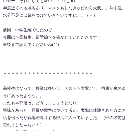
いやー、それにしても暑い！！！(-᷅_-᷄๑)
40度近くの地域もあり、マスクもしなきゃだから大変。。熱中症、
水分不足には気をつけていきたいですね。。（´-`）
前回、中学生編でしたので、、
今回は〜高校生、留学編〜を書かせていただきます！
最後まで読んでくださいね(^^)
＊＊＊＊＊＊＊＊＊＊＊＊＊＊＊＊＊＊＊＊＊＊
高校生になって、授業は多いし、テストも大変だし、宿題が鬼のよ
うにあったような。。
またもや部活は、どうしましょうとなり。
興味があった、原爆や戦争について考え、実際に体験された方にお
話を伺ったり戦地跡巡りする部活に入っていました。（部の名前は
忘れました←おい！）