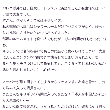
バレエ以外では、自炊し、レッスンは英語でしたが私生活ではドイ
ツ語で大変でした。
皆さん、体が大きくて私は子供サイズ。
私の部屋のお風呂はシャワールームだけでバスタブがなく、ゆっく
りお風呂に入りたいといつも思ってました。
部屋のルームメイトは良い人でしたが、1人の時間がほしかったです
ね。。
キッチンでは名前を書いてあるのに誰かに食べられてしまい、大量
に入ったニンジンを消費できず腐らせてしまい怒られたり。笑
食べた犯人を見つけ出して指摘しても、早く食べてしまわない私が
悪いと言われました。( ﾟдﾟ)えー。
スーパーが早く閉まってしまうからレッスン後に友達と雪の中、走
り込みで入って店員さんに、
またこんなギリギリの時間に入ってきたな！日本人か中国人かわか
らん集団めΣ(-᷅_-᷄๑)
みたいな顔で接客され。（そう見えただけだけど、確実にそう思っ