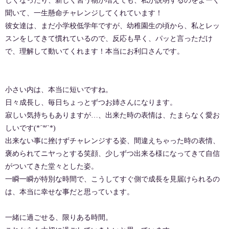
しくなったり、新しく習う物が増えても、私が説明するのをよーく
聞いて、一生懸命チャレンジしてくれています！
彼女達は、まだ小学校低学年ですが、幼稚園生の頃から、私とレッ
スンをしてきて慣れているので、反応も早く、パッと言っただけ
で、理解して動いてくれます！本当にお利口さんです。
小さい内は、本当に短いですね。
日々成長し、毎日ちょっとずつお姉さんになります。
寂しい気持ちもありますが…、出来た時の表情は、たまらなく愛お
しいです(*´꒳`*)
出来ない事に挫けずチャレンジする姿、間違えちゃった時の表情、
褒められてニヤっとする笑顔、少しずつ出来る様になってきて自信
がついてきた堂々とした姿。
一瞬一瞬が特別な時間で、こうしてすぐ側で成長を見届けられるの
は、本当に幸せな事だと思っています。
一緒に過ごせる、限りある時間。