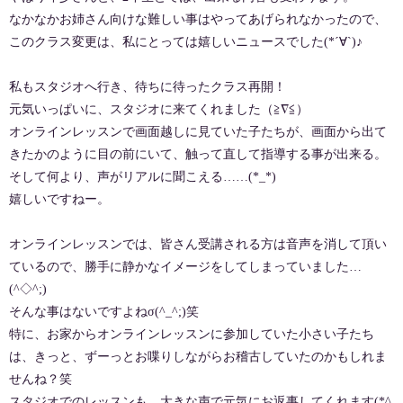
なかなかお姉さん向けな難しい事はやってあげられなかったので、
このクラス変更は、私にとっては嬉しいニュースでした(*´∀`)♪
私もスタジオへ行き、待ちに待ったクラス再開！
元気いっぱいに、スタジオに来てくれました（≧∇≦）
オンラインレッスンで画面越しに見ていた子たちが、画面から出て
きたかのように目の前にいて、触って直して指導する事が出来る。
そして何より、声がリアルに聞こえる……(*_*)
嬉しいですねー。
オンラインレッスンでは、皆さん受講される方は音声を消して頂い
ているので、勝手に静かなイメージをしてしまっていました…
(^◇^;)
そんな事はないですよねσ(^_^;)笑
特に、お家からオンラインレッスンに参加していた小さい子たち
は、きっと、ずーっとお喋りしながらお稽古していたのかもしれま
せんね？笑
スタジオでのレッスンも、大きな声で元気にお返事してくれます(*^