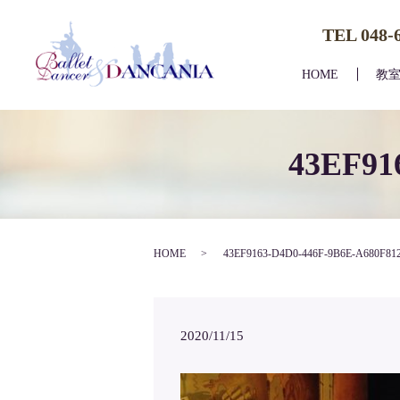
TEL 048-
HOME
教
43EF91
HOME
43EF9163-D4D0-446F-9B6E-A680F81
2020/11/15