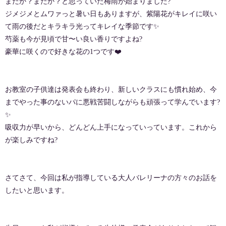
まだか？まだか？と思っていた梅雨が始まりました?
ジメジメとムワァっと暑い日もありますが、紫陽花がキレイに咲い
て雨の後だとキラキラ光ってキレイな季節です✨
芍薬も今が見頃で甘〜い良い香りですよね?
豪華に咲くので好きな花の1つです❤️
お教室の子供達は発表会も終わり、新しいクラスにも慣れ始め、今
までやった事のないパに悪戦苦闘しながらも頑張って学んでいます?
✨
吸収力が早いから、どんどん上手になっていっています。これから
が楽しみですね?
さてさて、今回は私が指導している大人バレリーナの方々のお話を
したいと思います。