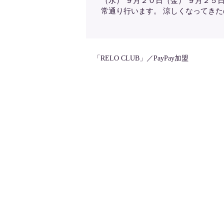
（水） ９月２０日（金） ９月２５
常通り行います。 涼しくなってき
「RELO CLUB」／PayPay加盟