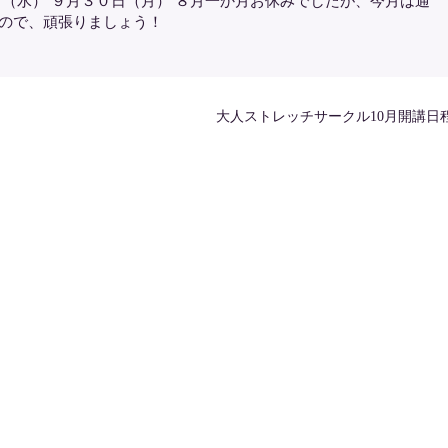
日（水） ９月３０日（月） ８月一か月お休みでしたが、今月は通
たので、頑張りましょう！
大人ストレッチサークル10月開講日