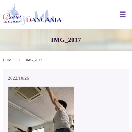
メ
IMG_2017
HOME
IMG_2017
2022/10/26