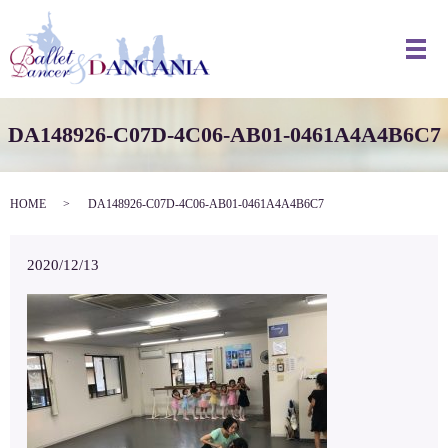
メ
DA148926-C07D-4C06-AB01-0461A4A4B6C7
HOME
DA148926-C07D-4C06-AB01-0461A4A4B6C7
2020/12/13