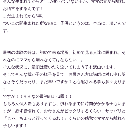
そんな生まれてから3年しか経っていない子が、ママの元から離れ、
お稽古をするんです！
まだ生まれてから3年。
ついこの間生まれた所なのに、子供というのは、本当に、凄いんで
す。
最初の体験の時は、初めて来る場所、初めて見る人達に囲まれ、そ
れなのにママから離れなくてはならない…。
そんな状況に、最初は驚いたり泣いてしまう子も沢山います。
そしてそんな我が子の様子を見て、お母さん方は講師に対し申し訳
なさそうだったり、まだ早いですか？と心配される事も多々ありま
す…。
ですが！！そんなの最初の1・2回！！
もちろん個人差もありますし、慣れるまでに時間がかかる子もいま
すが、必ず皆慣れて、お母さんがビックリするくらい、サッパリと
『じゃ、ちょっと行ってくるわ！』くらいの感覚でママから離れる
子もいます！