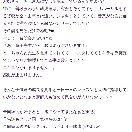
お姉さん、お兄さんになって成長しているんですよね?
特に、普段会わない幼児達は、容姿もそうですが、リハーサルをす
る姿勢が全く去年とは違い、シャキッとしていて、音楽がなると踊
る喜びに満ち溢れた素敵なバレリーナでした??
その姿を見るだけで感動?❤️
そして、普段会えないけど
『あ、寛子先生だ〜！おはようございます！』
と、ちゃんと先生を覚えてくれてて、マスクしててもキラキラ笑顔
でしっかりご挨拶もできる事に震えました?
ニヤニヤが止まりません。。
感動が止まりません。
そんな子供達の成長を見ると一日一日のレッスンを大切に指導して
いかないとなぁと講師人も改めて気合いが入りなおします✨
合同練習が始まると、遂にやってきたなぁと実感。
子供達もきっと同じ気持ちのはず?
合同練習後のレッスンはいつもより一味違うのよね?